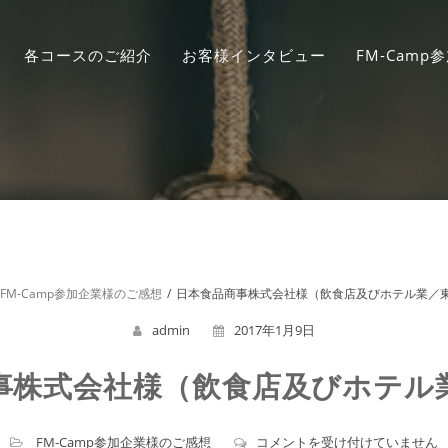
各コースのご紹介
お客様インタビュー
FM-Cam
FM-Camp参加企業様のご感想
日本食品商事株式会社様（飲食店及びホテル業／
admin
2017年1月9日
事株式会社様（飲食店及びホテル
日
FM-Camp参加企業様のご感想
コメントを受け付けていません