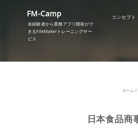
コ
ン
FM-Camp
テ
コンセプト
ン
未経験者から業務アプリ開発がで
ツ
きるFileMakerトレーニングサー
へ
ビス
ス
キ
ッ
プ
ホーム
日本食品商