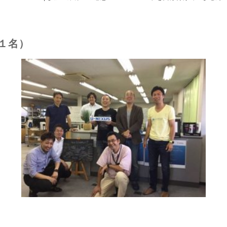
本
食
品
商
 １名）
事
株
式
会
社
様
（飲
食
店
及
び
ホ
テ
ル
業
／
東
京